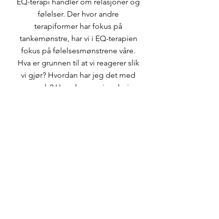
EQ-terapi handler om relasjoner og
følelser. Der hvor andre
terapiformer har fokus på
tankemønstre, har vi i EQ-terapien
fokus på følelsesmønstrene våre.
Hva er grunnen til at vi reagerer slik
vi gjør? Hvordan har jeg det med
meg selv? Hvordan er min relasjon
til andre? Når jeg forstår meg selv
er det lettere å forstå mitt
reaksjonsmønster og og forbedre
relasjonene i livet mitt. Jeg
anbefaler alltid å starte en prosess
med en såkalt hjertesamtale først,
slik at vi kan møtes og snakke litt
sammen før selve terapien starter.
Ta kontakt dersom du lurer på om
dette kan være noe for deg!