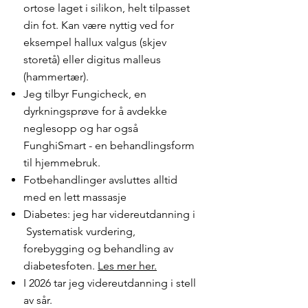
ortose laget i silikon, helt tilpasset
din fot. Kan være nyttig ved for
eksempel hallux valgus (skjev
storetå) eller digitus malleus
(hammertær).
Jeg tilbyr Fungicheck, en
dyrkningsprøve for å avdekke
neglesopp og har også
FunghiSmart - en behandlingsform
til hjemmebruk.
Fotbehandlinger avsluttes alltid
med en lett massasje
Diabetes: jeg har videreutdanning i
Systematisk vurdering,
forebygging og behandling av
diabetesfoten.
Les mer her.​
I 2026 tar jeg videreutdanning i stell
av sår.